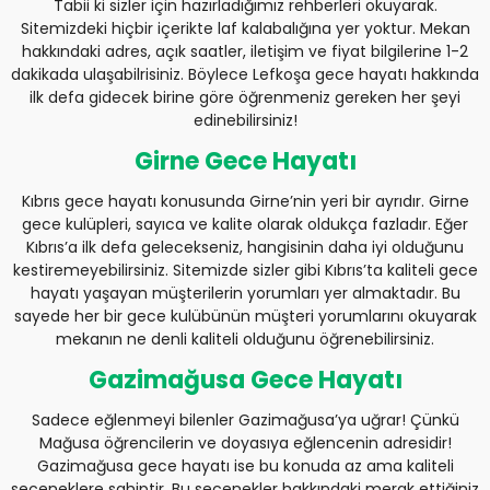
Tabii ki sizler için hazırladığımız rehberleri okuyarak.
Sitemizdeki hiçbir içerikte laf kalabalığına yer yoktur. Mekan
hakkındaki adres, açık saatler, iletişim ve fiyat bilgilerine 1-2
dakikada ulaşabilrisiniz. Böylece Lefkoşa gece hayatı hakkında
ilk defa gidecek birine göre öğrenmeniz gereken her şeyi
edinebilirsiniz!
Girne Gece Hayatı
Kıbrıs gece hayatı konusunda Girne’nin yeri bir ayrıdır. Girne
gece kulüpleri, sayıca ve kalite olarak oldukça fazladır. Eğer
Kıbrıs’a ilk defa gelecekseniz, hangisinin daha iyi olduğunu
kestiremeyebilirsiniz. Sitemizde sizler gibi Kıbrıs’ta kaliteli gece
hayatı yaşayan müşterilerin yorumları yer almaktadır. Bu
sayede her bir gece kulübünün müşteri yorumlarını okuyarak
mekanın ne denli kaliteli olduğunu öğrenebilirsiniz.
Gazimağusa Gece Hayatı
Sadece eğlenmeyi bilenler Gazimağusa’ya uğrar! Çünkü
Mağusa öğrencilerin ve doyasıya eğlencenin adresidir!
Gazimağusa gece hayatı ise bu konuda az ama kaliteli
seçeneklere sahiptir. Bu seçenekler hakkındaki merak ettiğiniz